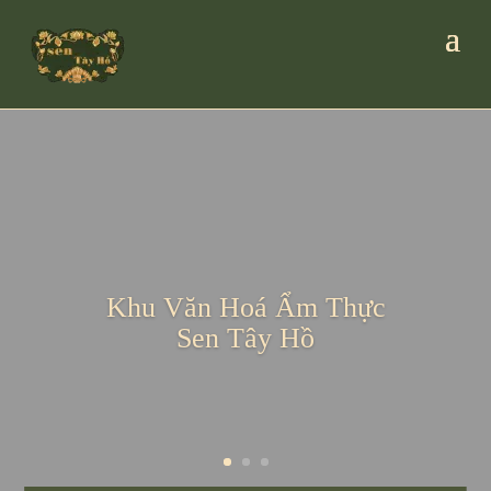
Khu Văn Hoá Ẩm Thực
Sen Tây Hồ