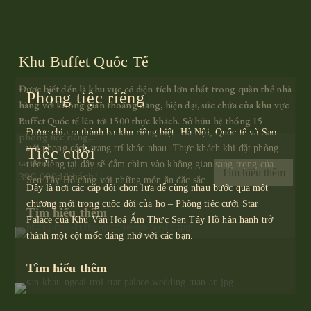
K
Khu Buffet Quốc Tế
ồ
Đư
Được biết đến là khu vực có diện tích lớn nhất trong quần thể nhà
Phòng tiệc riêng
Pa
hàng với không gian thoáng đãng, hiện đại, sức chứa của khu vực
c
nh
Buffet Quốc tế lên tới 1500 thực khách. Sở hữu hệ thống 15
Được chia ra thành ba khu riêng biệt: Hà Nội, Quốc tế và Sao
khô
phòng tiệc riêng,...
với phong cách trang trí khác nhau. Thực khách khi đặt phòng
Tiệc cưới
êm
Giá 
tiệc riêng tại đây sẽ đắm chìm vào không gian sang trọng của
Giá chỉ từ
Tìm hiểu thêm
39
390.000đ/khách!
Sen Tây Hồ cùng với những món ăn đặc sắc.
Đây là nơi các cặp đôi chọn lựa để cùng nhau bước qua một
chương mới trong cuộc đời của họ – Phòng tiệc cưới Star
Tìm hiểu thêm
Palace của Khu Văn Hoá Ẩm Thực Sen Tây Hồ hân hạnh trở
thành một cột mốc đáng nhớ với các bạn.
Tìm hiểu thêm