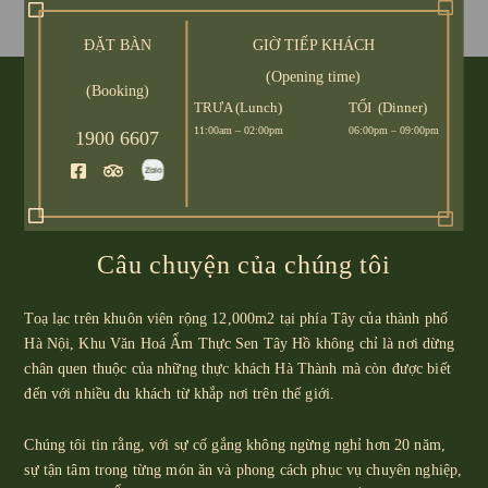
ĐẶT BÀN
ĐẶT BÀN
GIỜ TIẾP KHÁCH
GIỜ TIẾP KHÁCH
(Opening time)
(Opening time)
(Booking)
(Booking)
TRƯA (
TRƯA (
Lunch
Lunch
)
)
TỐI (Dinner)
TỐI (Dinner)
11:00am – 02:00pm
11:00am – 02:00pm
06:00pm – 09:00pm
06:00pm – 09:00pm
1900 6607
1900 6607
Câu chuyện của chúng tôi
Toạ lạc trên khuôn viên rộng 12,000m2 tại phía Tây của thành phố
Hà Nội, Khu Văn Hoá Ẩm Thực Sen Tây Hồ không chỉ là nơi dừng
chân quen thuộc của những thực khách Hà Thành mà còn được biết
đến với nhiều du khách từ khắp nơi trên thế giới.
Chúng tôi tin rằng, với sự cố gắng không ngừng nghỉ hơn 20 năm,
sự tận tâm trong từng món ăn và phong cách phục vụ chuyên nghiệp,