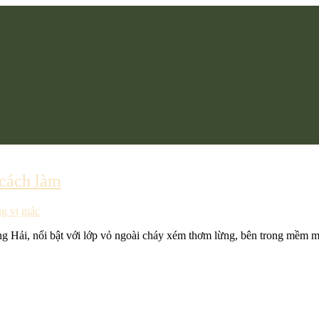
 cách làm
g vị giác
Hải, nổi bật với lớp vỏ ngoài cháy xém thơm lừng, bên trong mềm m