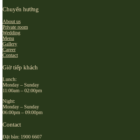
Chuyển hướng
About us
Private room
Wedding
Menu
Gallery
Career
Contact
Giờ tiếp khách
Lunch:
Monday – Sunday
11:00am – 02:00pm
Night:
Monday – Sunday
06:00pm – 09:00pm
Contact
Đặt bàn: 1900 6607