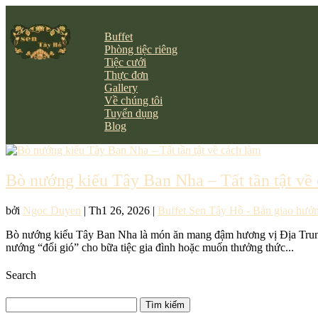
Buffet
Phòng tiệc riêng
Tiệc cưới
Thực đơn
Gallery
Về chúng tôi
Tuyển dụng
Blog
Bò nướng kiểu Tây Ban Nha – Tất tần tật về
bởi
Ngoc Duyen
|
Th1 26, 2026
|
Buffet Sen Tây Hồ - Bản giao hưởn
Bò nướng kiểu Tây Ban Nha là món ăn mang đậm hương vị Địa Trung 
nướng “đổi gió” cho bữa tiệc gia đình hoặc muốn thưởng thức...
Search
Tìm
kiếm