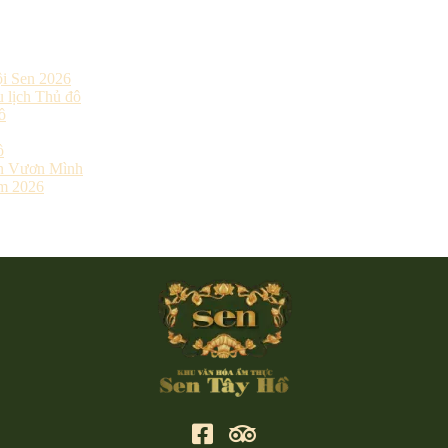
ội Sen 2026
 lịch Thủ đô
ô
ồ
ên Vươn Mình
ăm 2026