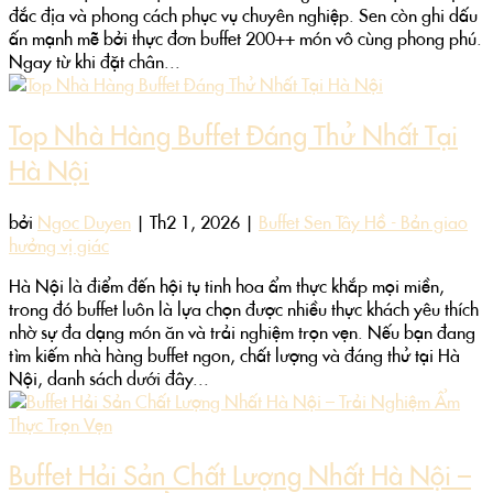
đắc địa và phong cách phục vụ chuyên nghiệp. Sen còn ghi dấu
ấn mạnh mẽ bởi thực đơn buffet 200++ món vô cùng phong phú.
Ngay từ khi đặt chân...
Top Nhà Hàng Buffet Đáng Thử Nhất Tại
Hà Nội
bởi
Ngoc Duyen
|
Th2 1, 2026
|
Buffet Sen Tây Hồ - Bản giao
hưởng vị giác
Hà Nội là điểm đến hội tụ tinh hoa ẩm thực khắp mọi miền,
trong đó buffet luôn là lựa chọn được nhiều thực khách yêu thích
nhờ sự đa dạng món ăn và trải nghiệm trọn vẹn. Nếu bạn đang
tìm kiếm nhà hàng buffet ngon, chất lượng và đáng thử tại Hà
Nội, danh sách dưới đây...
Buffet Hải Sản Chất Lượng Nhất Hà Nội –