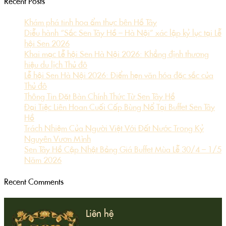
Recent Posts
Khám phá tinh hoa ẩm thực bên Hồ Tây
Diễu hành “Sắc Sen Tây Hồ – Hà Nội” xác lập kỷ lục tại Lễ
hội Sen 2026
Khai mạc Lễ hội Sen Hà Nội 2026: Khẳng định thương
hiệu du lịch Thủ đô
Lễ hội Sen Hà Nội 2026: Điểm hẹn văn hóa đặc sắc của
Thủ đô
Thông Tin Đặt Bàn Chính Thức Từ Sen Tây Hồ
Đại Tiệc Liên Hoan Cuối Cấp Bùng Nổ Tại Buffet Sen Tây
Hồ
Trách Nhiệm Của Người Việt Với Đất Nước Trong Kỷ
Nguyên Vươn Mình
Sen Tây Hồ Cập Nhật Bảng Giá Buffet Mùa Lễ 30/4 – 1/5
Năm 2026
Recent Comments
Liên hệ