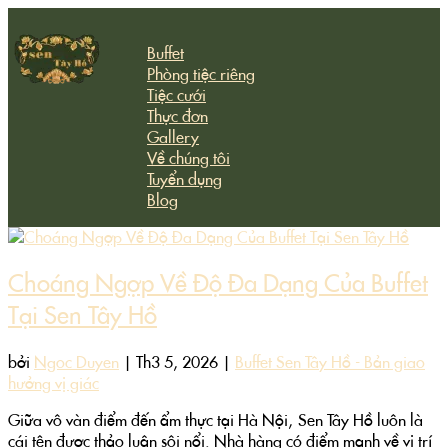
Buffet
Phòng tiệc riêng
Tiệc cưới
Thực đơn
Gallery
Về chúng tôi
Tuyển dụng
Blog
Choáng Ngợp Về Độ Đa Dạng Của Buffet
Tại Sen Tây Hồ
bởi
Ngoc Duyen
|
Th3 5, 2026
|
Buffet Sen Tây Hồ - Bản giao
hưởng vị giác
Giữa vô vàn điểm đến ẩm thực tại Hà Nội, Sen Tây Hồ luôn là
cái tên được thảo luận sôi nổi. Nhà hàng có điểm mạnh về vị trí