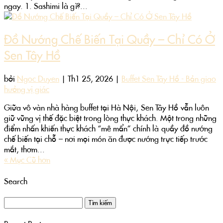
ngay. 1. Sashimi là gì?...
Đồ Nướng Chế Biến Tại Quầy – Chỉ Có Ở
Sen Tây Hồ
bởi
Ngoc Duyen
|
Th1 25, 2026
|
Buffet Sen Tây Hồ - Bản giao
hưởng vị giác
Giữa vô vàn nhà hàng buffet tại Hà Nội, Sen Tây Hồ vẫn luôn
giữ vững vị thế đặc biệt trong lòng thực khách. Một trong những
điểm nhấn khiến thực khách “mê mẩn” chính là quầy đồ nướng
chế biến tại chỗ – nơi mọi món ăn được nướng trực tiếp trước
mắt, thơm...
« Mục Cũ hơn
Search
Tìm
kiếm
cho: