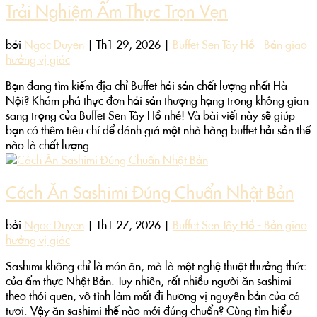
Trải Nghiệm Ẩm Thực Trọn Vẹn
bởi
Ngoc Duyen
|
Th1 29, 2026
|
Buffet Sen Tây Hồ - Bản giao
hưởng vị giác
Bạn đang tìm kiếm địa chỉ Buffet hải sản chất lượng nhất Hà
Nội? Khám phá thực đơn hải sản thượng hạng trong không gian
sang trọng của Buffet Sen Tây Hồ nhé! Và bài viết này sẽ giúp
bạn có thêm tiêu chí để đánh giá một nhà hàng buffet hải sản thế
nào là chất lượng....
Cách Ăn Sashimi Đúng Chuẩn Nhật Bản
bởi
Ngoc Duyen
|
Th1 27, 2026
|
Buffet Sen Tây Hồ - Bản giao
hưởng vị giác
Sashimi không chỉ là món ăn, mà là một nghệ thuật thưởng thức
của ẩm thực Nhật Bản. Tuy nhiên, rất nhiều người ăn sashimi
theo thói quen, vô tình làm mất đi hương vị nguyên bản của cá
tươi. Vậy ăn sashimi thế nào mới đúng chuẩn? Cùng tìm hiểu