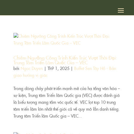
Chiêm Ngưỡng Công Trình Kiến Trúc Vượt Thời Đại:
Trung Tâm Triển Lãm Quốc Gia – VEC
bởi
Ngoc Duyen
|
Th9 1, 2025
|
Buffet Sen Tây Hồ - Bản
giao hưởng vị giác
Trong dòng chảy phát triển mạnh mẽ của hạ tầng văn hóa –
sự kiện, Trung tâm Triển lãm Quốc gia (VEC) được đánh giá
là biểu tượng mang tầm vóc quốc tế. VEC lọt top 10 trung
tâm triển lãm lớn nhất thế giới cả về quy mô lẫn danh tiếng.
Trung tâm Triển lãm Quốc gia – VEC...