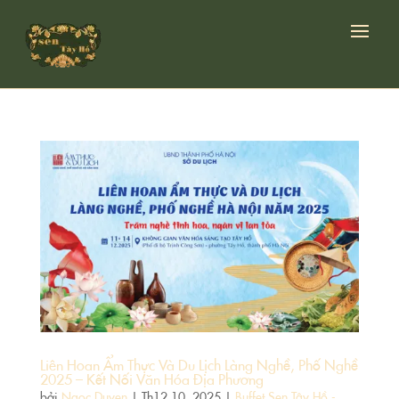
Liên Hoan Ẩm Thực Và Du Lịch Làng Nghề, Phố Nghề
2025 – Kết Nối Văn Hóa Địa Phương
bởi
Ngoc Duyen
|
Th12 10, 2025
|
Buffet Sen Tây Hồ -