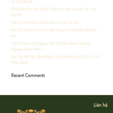
du lịch Thủ đô
Lễ hội Sen Hà Nội 2026: Điểm hẹn văn hóa đặc sắc của
Thủ đô
Thông Tin Đặt Bàn Chính Thức Từ Sen Tây Hồ
Đại Tiệc Liên Hoan Cuối Cấp Bùng Nổ Tại Buffet Sen Tây
Hồ
Trách Nhiệm Của Người Việt Với Đất Nước Trong Kỷ
Nguyên Vươn Mình
Sen Tây Hồ Cập Nhật Bảng Giá Buffet Mùa Lễ 30/4 – 1/5
Năm 2026
Recent Comments
Liên hệ