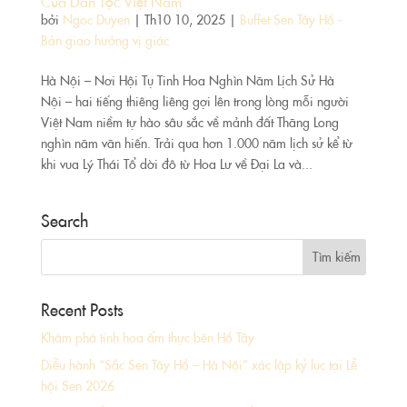
Của Dân Tộc Việt Nam
bởi
Ngoc Duyen
|
Th10 10, 2025
|
Buffet Sen Tây Hồ -
Bản giao hưởng vị giác
Hà Nội – Nơi Hội Tụ Tinh Hoa Nghìn Năm Lịch Sử Hà
Nội – hai tiếng thiêng liêng gợi lên trong lòng mỗi người
Việt Nam niềm tự hào sâu sắc về mảnh đất Thăng Long
nghìn năm văn hiến. Trải qua hơn 1.000 năm lịch sử kể từ
khi vua Lý Thái Tổ dời đô từ Hoa Lư về Đại La và...
Search
Recent Posts
Khám phá tinh hoa ẩm thực bên Hồ Tây
Diễu hành “Sắc Sen Tây Hồ – Hà Nội” xác lập kỷ lục tại Lễ
hội Sen 2026