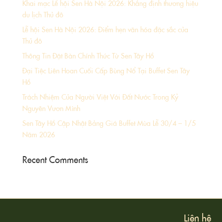
Khai mạc Lễ hội Sen Hà Nội 2026: Khẳng định thương hiệu
du lịch Thủ đô
Lễ hội Sen Hà Nội 2026: Điểm hẹn văn hóa đặc sắc của
Thủ đô
Thông Tin Đặt Bàn Chính Thức Từ Sen Tây Hồ
Đại Tiệc Liên Hoan Cuối Cấp Bùng Nổ Tại Buffet Sen Tây
Hồ
Trách Nhiệm Của Người Việt Với Đất Nước Trong Kỷ
Nguyên Vươn Mình
Sen Tây Hồ Cập Nhật Bảng Giá Buffet Mùa Lễ 30/4 – 1/5
Năm 2026
Recent Comments
Liên hệ