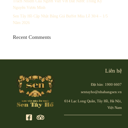
Trách Nhiệm Của Người Việt Với Đất Nước Trong Kỷ
Nguyên Vươn Mình
Sen Tây Hồ Cập Nhật Bảng Giá Buffet Mùa Lễ 30/4 – 1/5
Năm 2026
Recent Comments
Liên hệ
Đặt bàn: 1900 6607
sentayho@nhahangsen.vn
614 Lạc Long Quân, Tây Hồ, Hà Nội,
Việt Nam