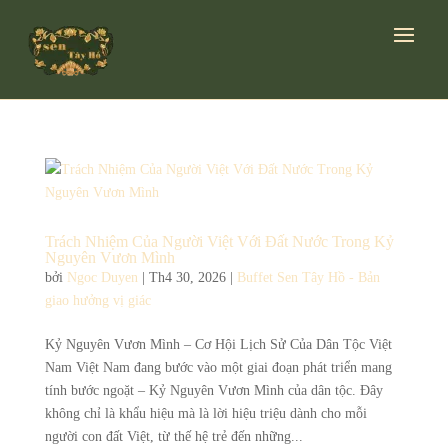
Trách Nhiệm Của Người Việt Với Đất Nước Trong Kỷ
Nguyên Vươn Mình
bởi
Ngoc Duyen
|
Th4 30, 2026
|
Buffet Sen Tây Hồ - Bản
giao hưởng vị giác
Kỷ Nguyên Vươn Mình – Cơ Hội Lịch Sử Của Dân Tộc Việt
Nam Việt Nam đang bước vào một giai đoạn phát triển mang
tính bước ngoặt – Kỷ Nguyên Vươn Mình của dân tộc. Đây
không chỉ là khẩu hiệu mà là lời hiệu triệu dành cho mỗi
người con đất Việt, từ thế hệ trẻ đến những...