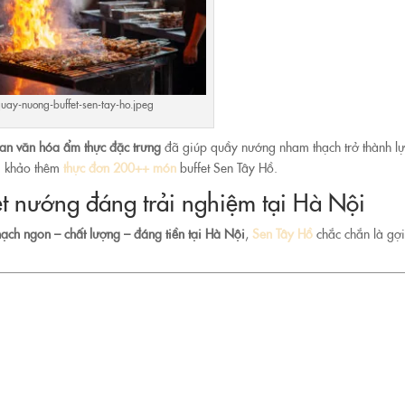
uay-nuong-buffet-sen-tay-ho.jpeg
an văn hóa ẩm thực đặc trưng
đã giúp quầy nướng nham thạch trở thành l
am khảo thêm
thực đơn 200++ món
buffet Sen Tây Hồ.
t nướng đáng trải nghiệm tại Hà Nội
ạch ngon – chất lượng – đáng tiền tại Hà Nội
,
Sen Tây Hồ
chắc chắn là gợi