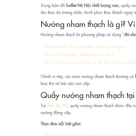
Trong bản đồ
buffet Hà Nội chất lượng cao
, quầy n
ẩm thực ấn tượng nhất, chinh phục thực khách ngay 
Nướng nham thạch là gì? Vì
Nướng nham thạch là phương pháp sử dụng “
đá nha
Giữ nhiệt ổn định, chín đều từ trong ra ngoài
Hạn chế cháy khét, không ám mùi khói
Giữ trọn độ ngọt tự nhiên và độ ẩm của thực phẩ
Chính vì vậy, các món nướng nham thạch thường có
loại thịt và hải sản cao cấp.
Quầy nướng nham thạch tại 
Tại
Sen Tây Hồ
, quầy nướng nham thạch được đầu t
nướng đẳng cấp.
Thực đơn nổi bật gồm:
Thịt bò Mỹ, bò Úc cắt lát dày, ướp sốt riêng theo 