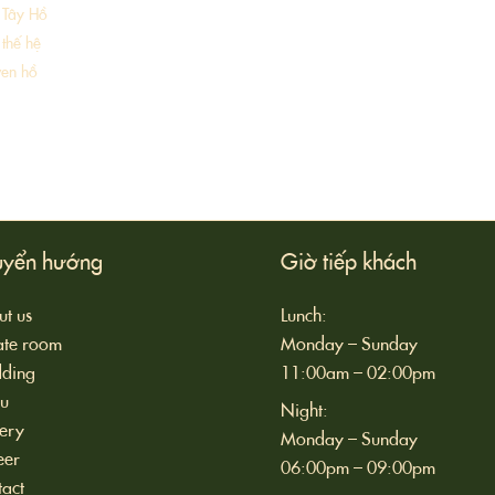
 Tây Hồ
thế hệ
ven hồ
uyển hướng
Giờ tiếp khách
t us
Lunch:
ate room
Monday – Sunday
ding
11:00am – 02:00pm
u
Night:
ery
Monday – Sunday
eer
06:00pm – 09:00pm
act