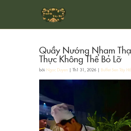
Quầy Nướng Nham Thạc
Thực Không Thể Bỏ Lỡ
bởi
Ngoc Duyen
|
Th1 31, 2026
|
Buffet Sen Tây H