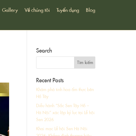
Gallery
Về chúng tôi
Tuyển dụng
Blog
Search
Recent Posts
Khám phá tinh hoa ẩm thực bên
Hồ Tây
Diễu hành “Sắc Sen Tây Hồ –
Hà Nội” xác lập kỷ lục tại Lễ hội
Sen 2026
Khai mạc Lễ hội Sen Hà Nội
2026: Khẳng định thương hiệu