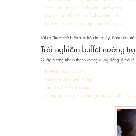
Sườn non, ba chỉ, thăn heo tẩm ướp vừa vị
Hải sản tươi như tôm, mực, bạch tuộc, hàu…
Rau củ nướng ăn kèm giúp cân bằng vị giác
Tất cả được chế biến trực tiếp tại quầy, đảm bảo
nón
Trải nghiệm buffet nướng trọ
Quầy nướng nham thạch không đứng riêng lẻ mà là
Buffet hải sản cao cấp
Các món Việt truyền thống
Ẩm thực Á – Âu đa dạng
Không gian rộng rãi, phù hợp gia đình, liên hoan, 