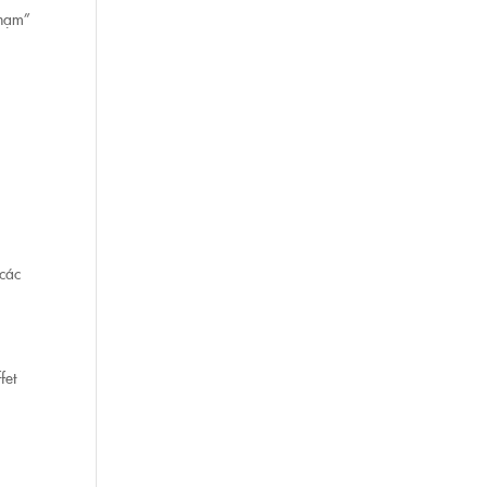
chạm”
 các
fet