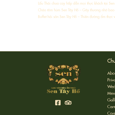
Lẩu Thái chua cay hấp dẫn mọi thực khách tại Sen
Cháo tôm hùm Sen Tây Hồ – Gây thương nhớ bao 
Buffet hải sản Sen Tây Hồ – Thiên đường ẩm thực 
Ch
Abou
Priv
Wed
Men
Gall
Car
Cont