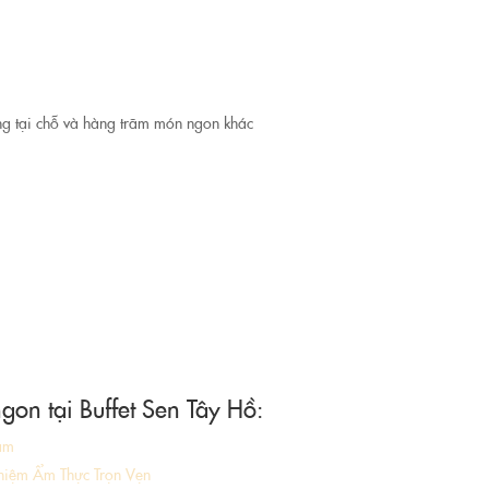
g tại chỗ và hàng trăm món ngon khác
n tại Buffet Sen Tây Hồ:
làm
ghiệm Ẩm Thực Trọn Vẹn