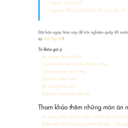
Hotline: 1900 6607
Fanpage:
Khu Văn Hóa Ẩm Thực Sen Tây Hồ
Đặt bàn ngay hôm nay để trải nghiệm quầy đồ nướn
tại
Sen Tây Hồ
!
Từ khóa gợi ý:
Bò nướng Tây Ban Nha
Cách làm bò nướng kiểu Tây Ban Nha
Công thức ướp bò nướng
Spanish grilled beef
Bò nướng thảo mộc
Buffet bò nướng Sen Tây Hồ
Tham khảo thêm những món ăn ngo
Bò nướng kiểu Tây Ban Nha – Tất tần tật về cách 
Buffet Hải Sản Chất Lượng Nhất Hà Nội – Trải N