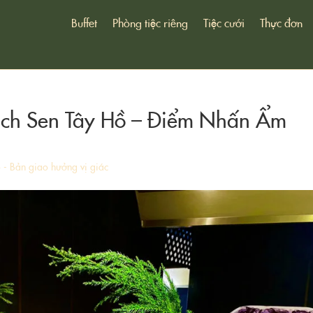
Buffet
Phòng tiệc riêng
Tiệc cưới
Thực đơn
h Sen Tây Hồ – Điểm Nhấn Ẩm
ồ - Bản giao hưởng vị giác