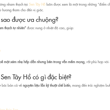
ướng nham thạch tại
Sen Tây Hồ
luôn được xem là một trong những “điểm 
từ hương thơm cho đến vị giác.
 sao được ưa chuộng?
m thạch tự nhiên”
được nung ở nhiệt độ cao, giúp:
m
bề mặt xém nhẹ hấp dẫn nhưng bên trong vẫn mềm mọng
, rất phù hợp với
Sen Tây Hồ có gì đặc biệt?
ư bài bản cả về
nguyên liệu lẫn kỹ thuật chế biến
, mang đến trải nghiệm buf
công thức Sen