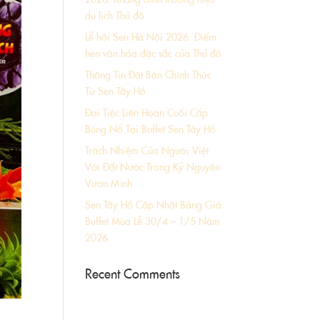
du lịch Thủ đô
Lễ hội Sen Hà Nội 2026: Điểm
hẹn văn hóa đặc sắc của Thủ đô
Thông Tin Đặt Bàn Chính Thức
Từ Sen Tây Hồ
Đại Tiệc Liên Hoan Cuối Cấp
Bùng Nổ Tại Buffet Sen Tây Hồ
Trách Nhiệm Của Người Việt
Với Đất Nước Trong Kỷ Nguyên
Vươn Mình
Sen Tây Hồ Cập Nhật Bảng Giá
Buffet Mùa Lễ 30/4 – 1/5 Năm
2026
Recent Comments