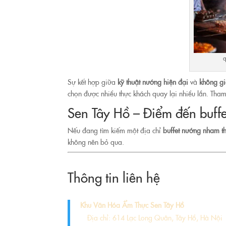
q
Sự kết hợp giữa
kỹ thuật nướng hiện đại
và
không gi
chọn được nhiều thực khách quay lại nhiều lần. Th
Sen Tây Hồ – Điểm đến buffe
Nếu đang tìm kiếm một địa chỉ
buffet nướng nham th
không nên bỏ qua.
Thông tin liên hệ
Khu Văn Hóa Ẩm Thực Sen Tây Hồ
Địa chỉ:
614 Lạc Long Quân, Tây Hồ, Hà Nội