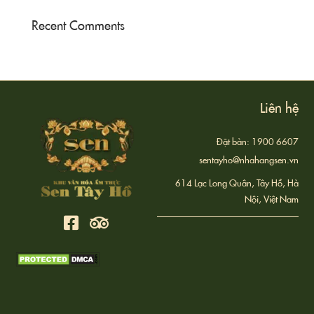
Recent Comments
Liên hệ
Đặt bàn: 1900 6607
sentayho@nhahangsen.vn
614 Lạc Long Quân, Tây Hồ, Hà
Nội, Việt Nam