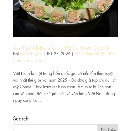
Ẩm Thực Việt Nam Trong Mắt Du Khách Quốc Tế
bởi
Ngoc Duyen
|
Th1 27, 2026
|
Buffet Sen Tây Hồ - Bản
giao hưởng vị giác
Việt Nam là một trong bốn quốc gia có nền ẩm thực tuyệt
vời nhất thế giới với năm 2025 – Do độc giả tạp chí du lịch
Mỹ Conde’ Nast Traveller bình chọn. Ẩm thực là linh hồn
của văn hóa. Bởi sự “giàu có” về văn hóa, Việt Nam đang
ngày càng trở...
Search