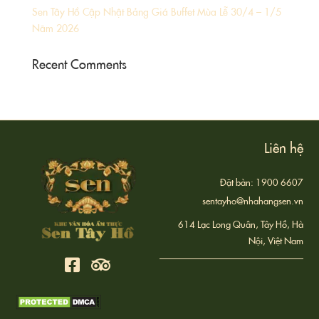
Sen Tây Hồ Cập Nhật Bảng Giá Buffet Mùa Lễ 30/4 – 1/5
Năm 2026
Recent Comments
Liên hệ
Đặt bàn: 1900 6607
sentayho@nhahangsen.vn
614 Lạc Long Quân, Tây Hồ, Hà
Nội, Việt Nam