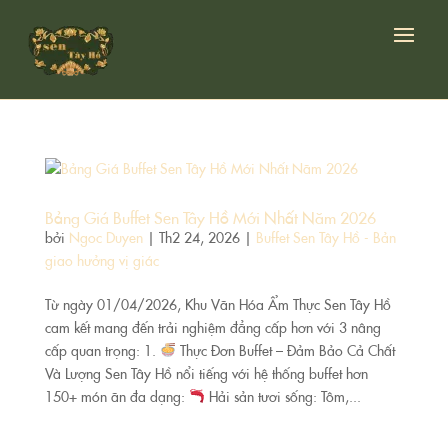
Bảng Giá Buffet Sen Tây Hồ Mới Nhất Năm 2026
bởi
Ngoc Duyen
|
Th2 24, 2026
|
Buffet Sen Tây Hồ - Bản
giao hưởng vị giác
Từ ngày 01/04/2026, Khu Văn Hóa Ẩm Thực Sen Tây Hồ
cam kết mang đến trải nghiệm đẳng cấp hơn với 3 nâng
cấp quan trọng: 1.
Thực Đơn Buffet – Đảm Bảo Cả Chất
Và Lượng Sen Tây Hồ nổi tiếng với hệ thống buffet hơn
150+ món ăn đa dạng:
Hải sản tươi sống: Tôm,...