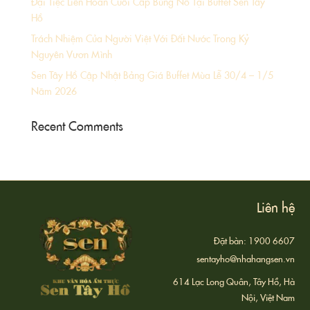
Đại Tiệc Liên Hoan Cuối Cấp Bùng Nổ Tại Buffet Sen Tây
Hồ
Trách Nhiệm Của Người Việt Với Đất Nước Trong Kỷ
Nguyên Vươn Mình
Sen Tây Hồ Cập Nhật Bảng Giá Buffet Mùa Lễ 30/4 – 1/5
Năm 2026
Recent Comments
Liên hệ
Đặt bàn: 1900 6607
sentayho@nhahangsen.vn
614 Lạc Long Quân, Tây Hồ, Hà
Nội, Việt Nam