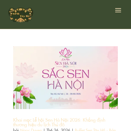
Khai mạc Lễ hội Sen Hà Nội 2026: Khẳng định
thương hiệu du lịch Thủ đô
bởi
Ngoc Duyen
|
Th6 26, 2026
|
Buffet Sen Tây Hồ - Bản