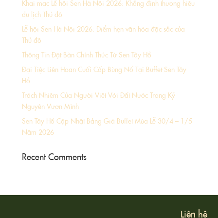
Khai mạc Lễ hội Sen Hà Nội 2026: Khẳng định thương hiệu
du lịch Thủ đô
Lễ hội Sen Hà Nội 2026: Điểm hẹn văn hóa đặc sắc của
Thủ đô
Thông Tin Đặt Bàn Chính Thức Từ Sen Tây Hồ
Đại Tiệc Liên Hoan Cuối Cấp Bùng Nổ Tại Buffet Sen Tây
Hồ
Trách Nhiệm Của Người Việt Với Đất Nước Trong Kỷ
Nguyên Vươn Mình
Sen Tây Hồ Cập Nhật Bảng Giá Buffet Mùa Lễ 30/4 – 1/5
Năm 2026
Recent Comments
Liên hệ