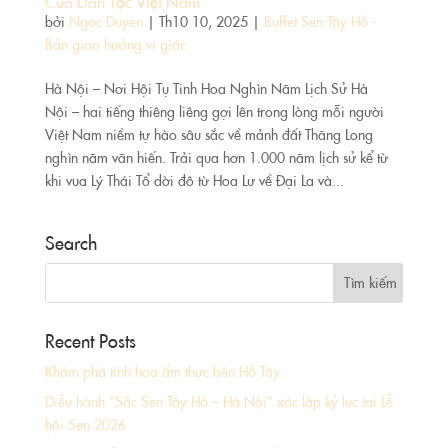
Của Dân Tộc Việt Nam
bởi
Ngoc Duyen
|
Th10 10, 2025
|
Buffet Sen Tây Hồ -
Bản giao hưởng vị giác
Hà Nội – Nơi Hội Tụ Tinh Hoa Nghìn Năm Lịch Sử Hà
Nội – hai tiếng thiêng liêng gợi lên trong lòng mỗi người
Việt Nam niềm tự hào sâu sắc về mảnh đất Thăng Long
nghìn năm văn hiến. Trải qua hơn 1.000 năm lịch sử kể từ
khi vua Lý Thái Tổ dời đô từ Hoa Lư về Đại La và...
Search
Recent Posts
Khám phá tinh hoa ẩm thực bên Hồ Tây
Diễu hành “Sắc Sen Tây Hồ – Hà Nội” xác lập kỷ lục tại Lễ
hội Sen 2026