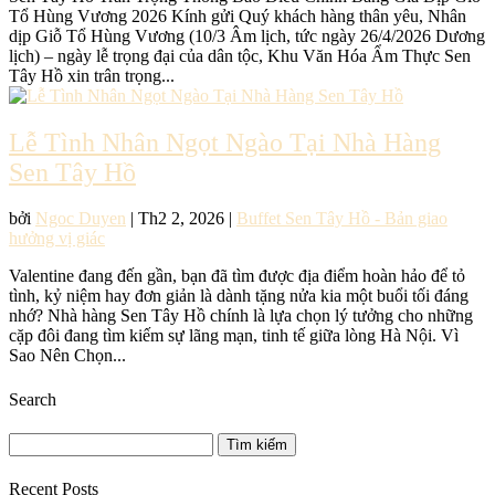
Tổ Hùng Vương 2026 Kính gửi Quý khách hàng thân yêu, Nhân
dịp Giỗ Tổ Hùng Vương (10/3 Âm lịch, tức ngày 26/4/2026 Dương
lịch) – ngày lễ trọng đại của dân tộc, Khu Văn Hóa Ẩm Thực Sen
Tây Hồ xin trân trọng...
Lễ Tình Nhân Ngọt Ngào Tại Nhà Hàng
Sen Tây Hồ
bởi
Ngoc Duyen
|
Th2 2, 2026
|
Buffet Sen Tây Hồ - Bản giao
hưởng vị giác
Valentine đang đến gần, bạn đã tìm được địa điểm hoàn hảo để tỏ
tình, kỷ niệm hay đơn giản là dành tặng nửa kia một buổi tối đáng
nhớ? Nhà hàng Sen Tây Hồ chính là lựa chọn lý tưởng cho những
cặp đôi đang tìm kiếm sự lãng mạn, tinh tế giữa lòng Hà Nội. Vì
Sao Nên Chọn...
Search
Tìm
kiếm
cho:
Recent Posts