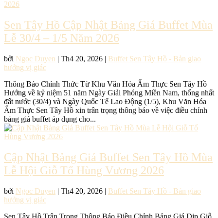
Sen Tây Hồ Cập Nhật Bảng Giá Buffet Mùa
Lễ 30/4 – 1/5 Năm 2026
bởi
Ngoc Duyen
|
Th4 20, 2026
|
Buffet Sen Tây Hồ - Bản giao
hưởng vị giác
Thông Báo Chính Thức Từ Khu Văn Hóa Ẩm Thực Sen Tây Hồ
Hướng về kỷ niệm 51 năm Ngày Giải Phóng Miền Nam, thống nhất
đất nước (30/4) và Ngày Quốc Tế Lao Động (1/5), Khu Văn Hóa
Ẩm Thực Sen Tây Hồ xin trân trọng thông báo về việc điều chỉnh
bảng giá buffet áp dụng cho...
Cập Nhật Bảng Giá Buffet Sen Tây Hồ Mùa
Lễ Hội Giỗ Tổ Hùng Vương 2026
bởi
Ngoc Duyen
|
Th4 20, 2026
|
Buffet Sen Tây Hồ - Bản giao
hưởng vị giác
Sen Tây Hồ Trân Trọng Thông Báo Điều Chỉnh Bảng Giá Dịp Giỗ