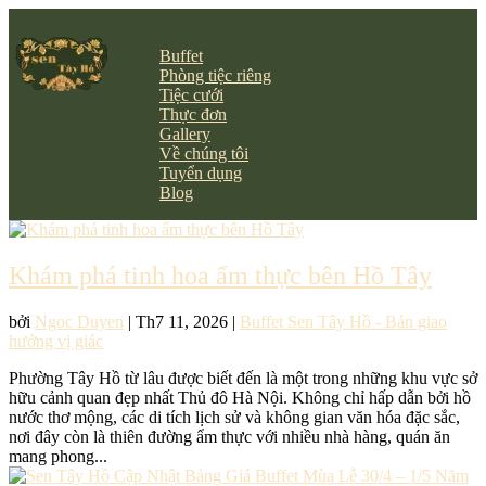
Buffet
Phòng tiệc riêng
Tiệc cưới
Thực đơn
Gallery
Về chúng tôi
Tuyển dụng
Blog
Khám phá tinh hoa ẩm thực bên Hồ Tây
bởi
Ngoc Duyen
|
Th7 11, 2026
|
Buffet Sen Tây Hồ - Bản giao
hưởng vị giác
Phường Tây Hồ từ lâu được biết đến là một trong những khu vực sở
hữu cảnh quan đẹp nhất Thủ đô Hà Nội. Không chỉ hấp dẫn bởi hồ
nước thơ mộng, các di tích lịch sử và không gian văn hóa đặc sắc,
nơi đây còn là thiên đường ẩm thực với nhiều nhà hàng, quán ăn
mang phong...