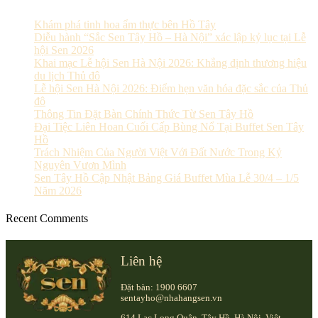
Khám phá tinh hoa ẩm thực bên Hồ Tây
Diễu hành “Sắc Sen Tây Hồ – Hà Nội” xác lập kỷ lục tại Lễ
hội Sen 2026
Khai mạc Lễ hội Sen Hà Nội 2026: Khẳng định thương hiệu
du lịch Thủ đô
Lễ hội Sen Hà Nội 2026: Điểm hẹn văn hóa đặc sắc của Thủ
đô
Thông Tin Đặt Bàn Chính Thức Từ Sen Tây Hồ
Đại Tiệc Liên Hoan Cuối Cấp Bùng Nổ Tại Buffet Sen Tây
Hồ
Trách Nhiệm Của Người Việt Với Đất Nước Trong Kỷ
Nguyên Vươn Mình
Sen Tây Hồ Cập Nhật Bảng Giá Buffet Mùa Lễ 30/4 – 1/5
Năm 2026
Recent Comments
Liên hệ
Đặt bàn: 1900 6607
sentayho@nhahangsen.vn