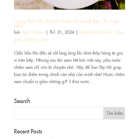
Công Thức Pha Nước Chấm Nem Bất Bại Cho Mọi
Nhà
bởi
Ngoc Duyen
|
Th1 31, 2026
|
Buffet Sen Tây Hồ - Bản
giao hưởng vị giác
Chắc hẳn lần đầu sẽ rất lúng túng khi nhìn thấy hàng tá gia
vị trên bếp. Nhưng sau khi xem hết bài viết này, pha nước
chấm nem chỉ còn là chuyện nhỏ. Hãy để Sen Tây Hồ giúp
bạn ăn điểm trong chính căn nhà của mình nhé! Nước chấm
nem chuẩn vị gồm những gì? 3 thìa nước...
Search
Recent Posts