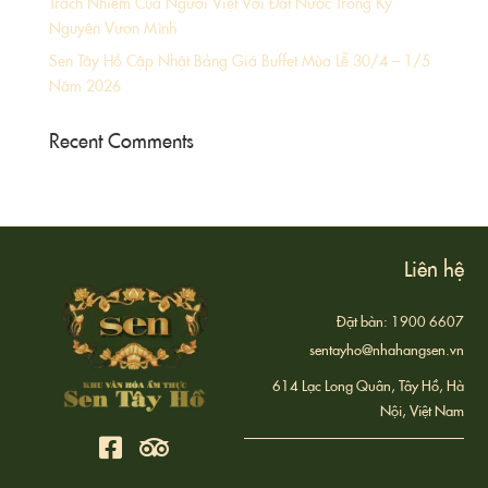
Trách Nhiệm Của Người Việt Với Đất Nước Trong Kỷ
Nguyên Vươn Mình
Sen Tây Hồ Cập Nhật Bảng Giá Buffet Mùa Lễ 30/4 – 1/5
Năm 2026
Recent Comments
Liên hệ
Đặt bàn: 1900 6607
sentayho@nhahangsen.vn
614 Lạc Long Quân, Tây Hồ, Hà
Nội, Việt Nam