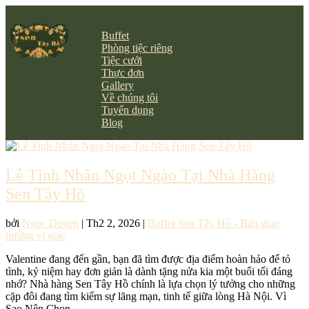
Buffet
Phòng tiệc riêng
Tiệc cưới
Thực đơn
Gallery
Về chúng tôi
Tuyển dụng
Blog
Lễ Tình Nhân Ngọt Ngào Tại Nhà Hàng
Sen Tây Hồ
bởi
Ngoc Duyen
|
Th2 2, 2026
|
Buffet Sen Tây Hồ - Bản giao
hưởng vị giác
Valentine đang đến gần, bạn đã tìm được địa điểm hoàn hảo để tỏ
tình, kỷ niệm hay đơn giản là dành tặng nửa kia một buổi tối đáng
nhớ? Nhà hàng Sen Tây Hồ chính là lựa chọn lý tưởng cho những
cặp đôi đang tìm kiếm sự lãng mạn, tinh tế giữa lòng Hà Nội. Vì
Sao Nên Chọn...