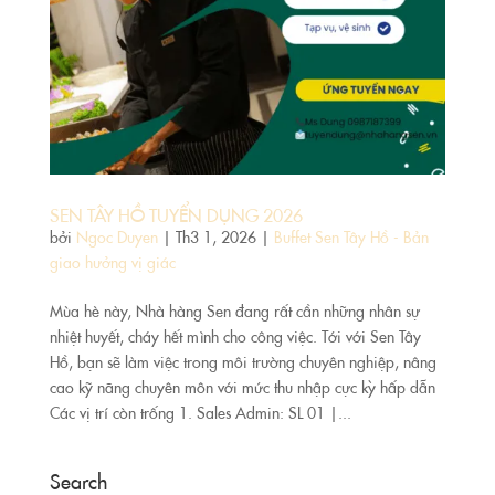
SEN TÂY HỒ TUYỂN DỤNG 2026
bởi
Ngoc Duyen
|
Th3 1, 2026
|
Buffet Sen Tây Hồ - Bản
giao hưởng vị giác
Mùa hè này, Nhà hàng Sen đang rất cần những nhân sự
nhiệt huyết, cháy hết mình cho công việc. Tới với Sen Tây
Hồ, bạn sẽ làm việc trong môi trường chuyên nghiệp, nâng
cao kỹ năng chuyên môn với mức thu nhập cực kỳ hấp dẫn
Các vị trí còn trống 1. Sales Admin: SL 01 |...
Search