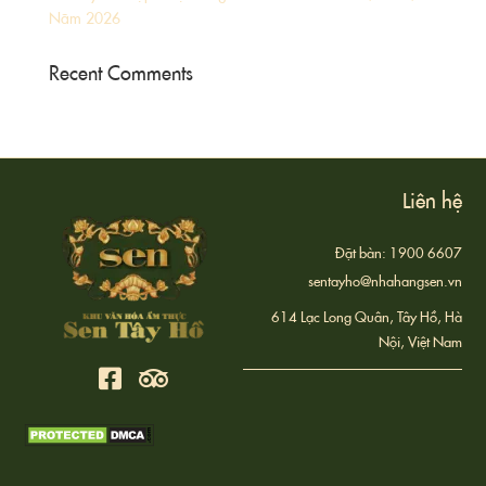
Năm 2026
Recent Comments
Liên hệ
Đặt bàn: 1900 6607
sentayho@nhahangsen.vn
614 Lạc Long Quân, Tây Hồ, Hà
Nội, Việt Nam